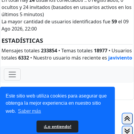
En total hay
24
usuarios conectados :: 0 registrados, 0
ocultos y 24 invitados (basados en usuarios activos en los
últimos 5 minutos)
La mayor cantidad de usuarios identificados fue
59
el 09
Ago 2026, 22:00
ESTADÍSTICAS
Mensajes totales
233854
• Temas totales
18977
• Usuarios
totales
6332
• Nuestro usuario más reciente es
javiviento
ForoClub 2025
Privacidad
|
Condiciones
Este sitio web utiliza cookies para asegurar que
obtenga la mejor experiencia en nuestro sitio
web.
Saber más
¡Lo entiendo!