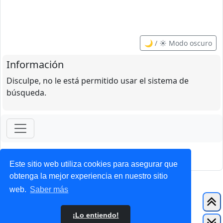
🌙 / ☀️ Modo oscuro
Información
Disculpe, no le está permitido usar el sistema de
búsqueda.
ForoClub 2025
Privacidad
|
Condiciones
Este sitio web utiliza cookies para asegurar que
obtenga la mejor experiencia en nuestro sitio
web.
Saber más
¡Lo entiendo!