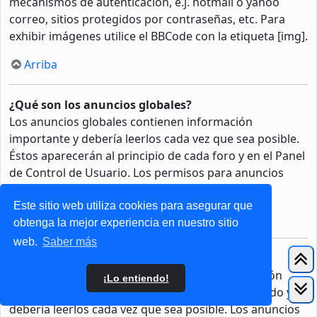
mecanismos de autenticación, e.j. hotmail o yahoo
correo, sitios protegidos por contraseñas, etc. Para
exhibir imágenes utilice el BBCode con la etiqueta [img].
Arriba
¿Qué son los anuncios globales?
Los anuncios globales contienen información
importante y debería leerlos cada vez que sea posible.
Éstos aparecerán al principio de cada foro y en el Panel
de Control de Usuario. Los permisos para anuncios
globales son otorgados por La Administración.
Este sitio web utiliza cookies para asegurar que
Arriba
obtenga la mejor experiencia en nuestro sitio
web.
Saber más
¿Qué son los anuncios?
Los anuncios muchas veces contienen información
¡Lo entiendo!
importante sobre el foro que se encuentra leyendo y
debería leerlos cada vez que sea posible. Los anuncios