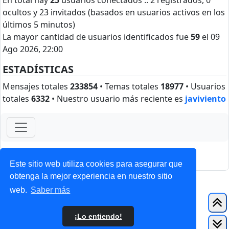
En total hay
25
usuarios conectados :: 2 registrados, 0
ocultos y 23 invitados (basados en usuarios activos en los
últimos 5 minutos)
La mayor cantidad de usuarios identificados fue
59
el 09
Ago 2026, 22:00
ESTADÍSTICAS
Mensajes totales
233854
• Temas totales
18977
• Usuarios
totales
6332
• Nuestro usuario más reciente es
javiviento
ForoClub 2025
Privacidad
|
Condiciones
Este sitio web utiliza cookies para asegurar que
obtenga la mejor experiencia en nuestro sitio
web.
Saber más
¡Lo entiendo!