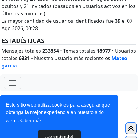
ocultos y 21 invitados (basados en usuarios activos en los
últimos 5 minutos)
La mayor cantidad de usuarios identificados fue
39
el 07
Ago 2026, 00:28
ESTADÍSTICAS
Mensajes totales
233854
• Temas totales
18977
• Usuarios
totales
6331
• Nuestro usuario más reciente es
Mateo
garcia
ForoClub 2025
Privacidad
|
Condiciones
Este sitio web utiliza cookies para asegurar que
obtenga la mejor experiencia en nuestro sitio
web.
Saber más
¡Lo entiendo!