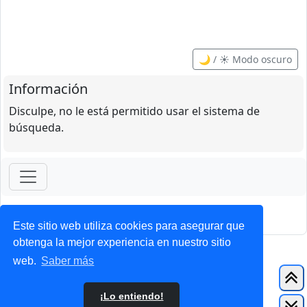
🌙 / ☀️ Modo oscuro
Información
Disculpe, no le está permitido usar el sistema de
búsqueda.
ForoClub 2025
Privacidad
|
Condiciones
Este sitio web utiliza cookies para asegurar que
obtenga la mejor experiencia en nuestro sitio
web.
Saber más
¡Lo entiendo!