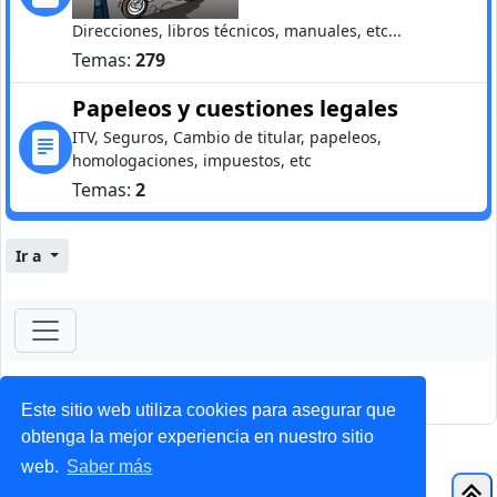
Direcciones, libros técnicos, manuales, etc...
Temas:
279
Papeleos y cuestiones legales
ITV, Seguros, Cambio de titular, papeleos,
homologaciones, impuestos, etc
Temas:
2
Ir a
ForoClub 2025
Privacidad
|
Condiciones
Este sitio web utiliza cookies para asegurar que
obtenga la mejor experiencia en nuestro sitio
web.
Saber más